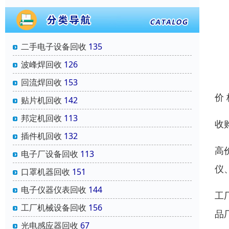
二手电子设备回收
135
波峰焊回收
126
回流焊回收
153
价
贴片机回收
142
邦定机回收
113
收
插件机回收
132
高
电子厂设备回收
113
仪
口罩机器回收
151
电子仪器仪表回收
144
工
工厂机械设备回收
156
品
光电感应器回收
67