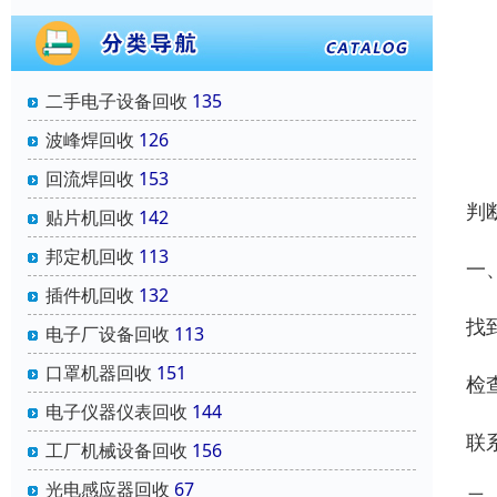
二手电子设备回收
135
波峰焊回收
126
回流焊回收
153
判
贴片机回收
142
邦定机回收
113
一
插件机回收
132
找
电子厂设备回收
113
口罩机器回收
151
检
电子仪器仪表回收
144
联
工厂机械设备回收
156
光电感应器回收
67