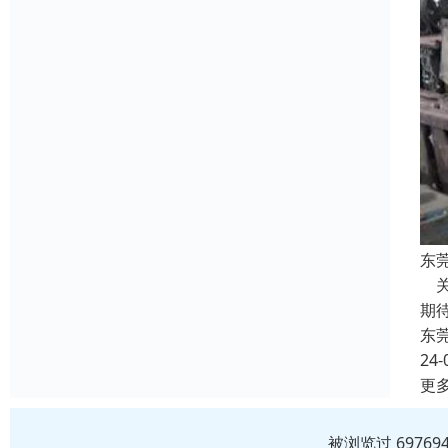
东
关
期
东
24-
更
被浏览过 6976