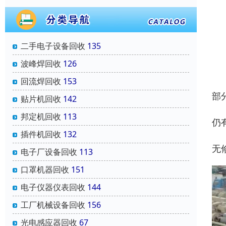
二手电子设备回收
135
波峰焊回收
126
回流焊回收
153
部
贴片机回收
142
邦定机回收
113
仍
插件机回收
132
无
电子厂设备回收
113
口罩机器回收
151
电子仪器仪表回收
144
工厂机械设备回收
156
光电感应器回收
67