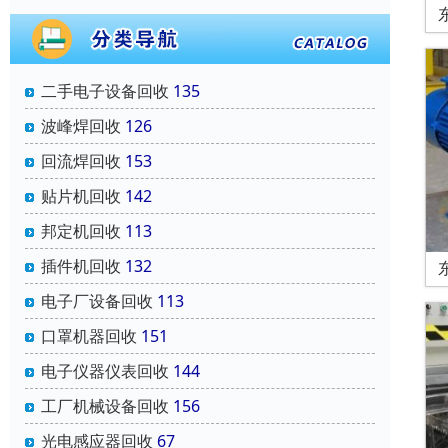
二手电子设备回收
135
波峰焊回收
126
回流焊回收
153
贴片机回收
142
邦定机回收
113
插件机回收
132
电子厂设备回收
113
口罩机器回收
151
电子仪器仪表回收
144
工厂机械设备回收
156
光电感应器回收
67