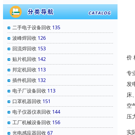
二手电子设备回收
135
波峰焊回收
126
回流焊回收
153
价
贴片机回收
142
邦定机回收
113
专
插件机回收
132
发
电子厂设备回收
113
床
口罩机器回收
151
空
电子仪器仪表回收
144
压
工厂机械设备回收
156
实
光电感应器回收
67