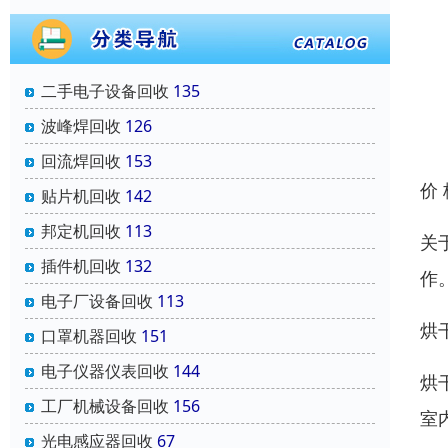
二手电子设备回收
135
波峰焊回收
126
回流焊回收
153
价
贴片机回收
142
邦定机回收
113
关
插件机回收
132
作
电子厂设备回收
113
烘
口罩机器回收
151
电子仪器仪表回收
144
烘
工厂机械设备回收
156
室
光电感应器回收
67