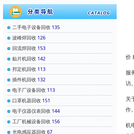
二手电子设备回收
135
波峰焊回收
126
回流焊回收
153
价
贴片机回收
142
邦定机回收
113
服
插件机回收
132
访
电子厂设备回收
113
关
口罩机器回收
151
作
电子仪器仪表回收
144
工厂机械设备回收
156
机
光电感应器回收
67