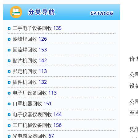
二手电子设备回收
135
波峰焊回收
126
回流焊回收
153
价
贴片机回收
142
邦定机回收
113
公
插件机回收
132
设
电子厂设备回收
113
公
口罩机器回收
151
至
电子仪器仪表回收
144
工厂机械设备回收
156
凭
光电感应器回收
67