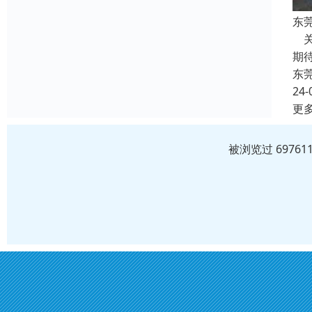
东
关
期
东
24-
更
被浏览过 6976