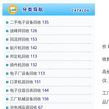
二手电子设备回收
135
波峰焊回收
126
回流焊回收
153
价
贴片机回收
142
邦定机回收
113
收
插件机回收
132
高
电子厂设备回收
113
仪
口罩机器回收
151
电子仪器仪表回收
144
工
工厂机械设备回收
156
品
光电感应器回收
67