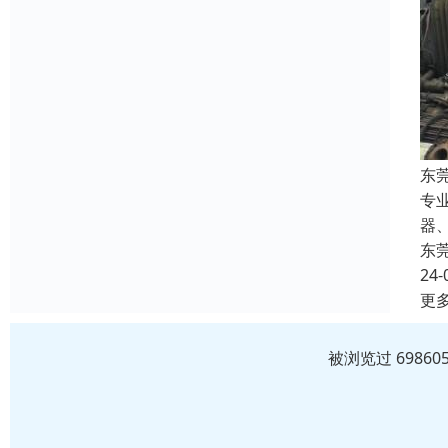
东
专
器
东
24-
更
被浏览过 6986